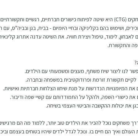
תקשורת דרך משחקים (CTG) היא שיטה לפיתוח כישורים חברתיים, רגשיים ותקשור
רים, ושימוש בהם בקליניקה ובחיי היומיום - בבית, בגן ובביה"ס, עם ח
 לאבחון, לימוד, טיפול ויצירת חוויה. את השיטה עדנה אתרוג קלינא
פה והתקשורת.
?
שר לנו ליצור שיח משתף, מעצים ומשמעותי עם הילדים.
 לקיים תקשורת זורמת ופרודוקטיבית במשפחה ובחברה.
את המיומנויות הנדרשות על מנת שיחוו הצלחות חברתיות ואישיות.
את כישורי השפה, ולהקל על התמודדותם עם קשיי שפה ודיבור.
ן את יכולות ההקשבה והביטוי העצמי בשיחה.
 משחקים נוכל להכיר את הילדים טוב יותר, ללמוד מה הם מרגישים
העולם ואיך הם חיים בו. ונוכל לגדל ילדים שיהיו בטוחים בעצמם וביכו