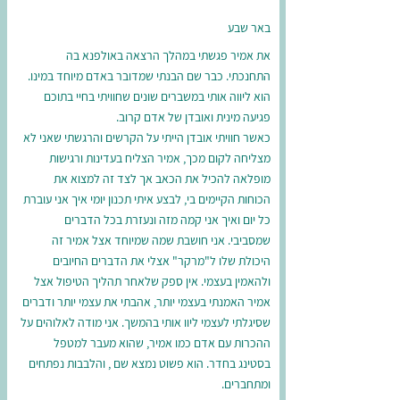
באר שבע
את אמיר פגשתי במהלך הרצאה באולפנא בה
התחנכתי. כבר שם הבנתי שמדובר באדם מיוחד במינו.
הוא ליווה אותי במשברים שונים שחוויתי בחיי בתוכם
פגיעה מינית ואובדן של אדם קרוב.
כאשר חוויתי אובדן הייתי על הקרשים והרגשתי שאני לא
מצליחה לקום מכך, אמיר הצליח בעדינות ורגישות
מופלאה להכיל את הכאב אך לצד זה למצוא את
הכוחות הקיימים בי, לבצע איתי תכנון יומי איך אני עוברת
כל יום ואיך אני קמה מזה ונעזרת בכל הדברים
שמסביבי. אני חושבת שמה שמיוחד אצל אמיר זה
היכולת שלו ל"מרקר" אצלי את הדברים החיובים
ולהאמין בעצמי. אין ספק שלאחר תהליך הטיפול אצל
אמיר האמנתי בעצמי יותר, אהבתי את עצמי יותר ודברים
שסיגלתי לעצמי ליוו אותי בהמשך. אני מודה לאלוהים על
ההכרות עם אדם כמו אמיר, שהוא מעבר למטפל
בסטינג בחדר. הוא פשוט נמצא שם , והלבבות נפתחים
ומתחברים.