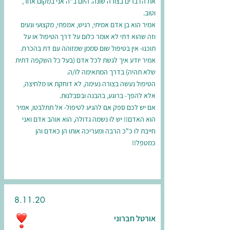
את הדברים בצורה שונה. היום ב"ה אני במקום אחר,
וטוב.
אמיר הוא בן אדם אמיתי, רגיש, אמפתי, מקצועי ונעים
וזה שהוא דתי לא אומר כלום על דרך הטיפול או על
תוכנו- אין בטיפול שום סממן שמזוהה עם דת בהכרח.
אמיר יודע איך לגשת לכל אדם (בעל כל השקפה דתית
שלא תהיה) בדרך המתאימה לו/ה.
הטיפול נעשה בצורה נעימה, לא דוחקת או מלחיצה,
אלא להפך- ברוגע, בהבנה ובסבלנות.
אם יש לכם ספק אם להגיע לטיפול- אל תתלבטו, אמיר
הוא האדם!! יש לו נשמה גדולה, הוא אוהב אדם ואני
חייבת לו כ"כ הרבה ומעריכה אותו הן כאדם והן
כמטפל!!
8.11.20
אורטל חברוני