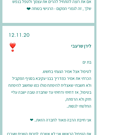
אם את רוצה להתחיל להרים את עצמך ולטפל בנפש
שלך , זה לגמרי המקום - הרגישי בטוחה ❤️
12.11.20
לירן שרעבי
בת ים
לטיפול אצל אמיר הגעתי בחשש.
הכרתי את אמיר כמדריך בבני עקיבא בסניף המקביל
ולא חשבתי שאצליח להיפתח מולו כמו שחשוב להיפתח
בטיפול, אז דחיתי ודחיתי עד שחברה טובה ישבה עליי
חזק ולא הרפתה,
החלטתי לנסות..
אני חייבת הרבה מאוד לחברה הזאת.. ❤
את הטיפול הראשון אני לא אשכח, למרות השנים שעברו