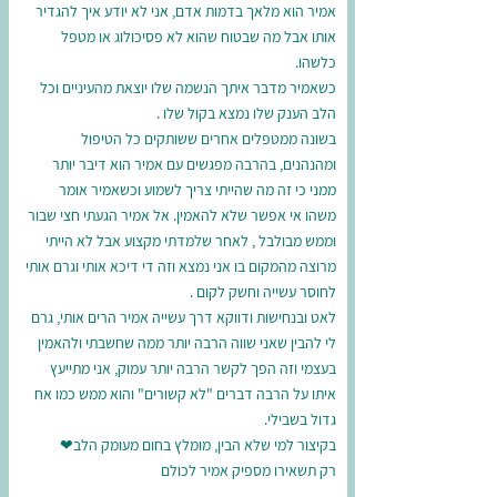
אמיר הוא מלאך בדמות אדם, אני לא יודע איך להגדיר
אותו אבל מה שבטוח שהוא לא פסיכולוג או מטפל
כלשהו.
כשאמיר מדבר איתך הנשמה שלו יוצאת מהעיניים וכל
הלב הענק שלו נמצא בקול שלו .
בשונה ממטפלים אחרים ששותקים כל הטיפול
ומהנהנים, בהרבה מפגשים עם אמיר הוא דיבר יותר
ממני כי זה מה שהייתי צריך לשמוע וכשאמיר אומר
משהו אי אפשר שלא להאמין. אל אמיר הגעתי חצי שבור
וממש מבולבל , לאחר שלמדתי מקצוע אבל לא הייתי
מרוצה מהמקום בו אני נמצא וזה די דיכא אותי וגרם אותי
לחוסר עשייה וחשק לקום .
לאט ובנחישות ודווקא דרך עשייה אמיר הרים אותי, גרם
לי להבין שאני שווה הרבה יותר ממה שחשבתי ולהאמין
בעצמי וזה הפך לקשר הרבה יותר עמוק, אני מתייעץ
איתו על הרבה דברים "לא קשורים" והוא ממש כמו אח
גדול בשבילי.
בקיצור למי שלא הבין, מומלץ בחום מעומק הלב❤
רק תשאירו מספיק אמיר לכולם