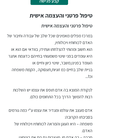
קבע פגישה
טיפול פרטני והעצמה אישית
טיפול פרטני והעצמה אישית
במרכז מפלים מאמינים שכל שלב של עבודה וחיבור של
האדם לכוחותיו ויכולותיו,
הוא חשוב ומהותי להצלחתו ועתידו, בוודאי אם הוא או
היא עומדים בפני שינוי משמעותי בחייהם כדוגמת אתגר
העומד בפנינו,משבר, שינוי כיוון וחיים או
בניית שלב בחיים כמ זוגיות,תעסוקה , הקמת משפחה
וכו'...
לנקודת המוצא בה אדם תופס את עצמו יש השלכות
רבות להמשך הדרך בכל התחומים כולם.
אדם מעצב את עולמו ומגדיר את עצמו ע"י כמה גורמים
בסביבתו הקרובה:
משפחה – היא העוגן והמראה לכוחותיו ויכולותיו של
האדם.
חברה – בה אדם חי, מעצבים גם הם את ביטחונו