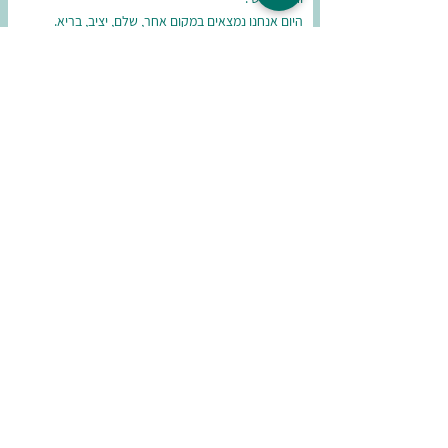
היום אנחנו נמצאים במקום אחר, שלם, יציב, בריא.
תזכרו! הוא ייכנס לכם ללב
ואתם לשלו ,
אתם במרחק 3 דפיקות על דלת של חדר קטן עם
שייגרום לכם להרגיש שמגיע לכם להיות גדולים מהחיים
💚
5.11.20
אפרת
לוד
נפגשנו לראשונה בגיל 20.
אחרי שנתיים מאתגרות בשירות הלאומי,
וחוסר ידיעה איך הלאה..
הגעתי לאמיר, שהצליח לאט לאט בחכמה להרים את