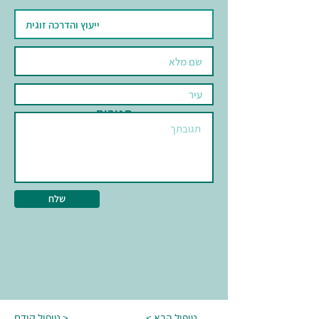
תגובות
שלח
< טיפול הבא
טיפול קודם >