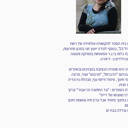
 בית הספר לתקשורת וטלוויזיה של רשת
"הברזל 23", בנוסף למדה ייעוץ זוגי במכון פתרונות,
 כלות בי.נ.ר והתמחות במוזיקה ותנועה
ם וילדים ב- דיאדה.
ה היא סופרת הכותבת במגזינים ובאתרים
בניהם "הדברות", "תרבוש" ועוד, מרצה
 חינוך, טיפול ודימוי גוף, מנהלת ניו מדיה
 זוגית.
 הספרים : "עד החתונה זה יעבור" וברוך
י מעונשו של דייט"
בחינוך מיוחד אבל עדין חיה ונושמת חינוך
ם.
 וגדלה בבת ים