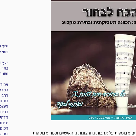
יליד 1980
נשוי ל
יועץ נ
בוגר ל
ואוניב
אמיר 
המרכז
רחבי 
בתחומי
העצמה
בחירות
הדתי 
יצירת
המופע
ם מבוססות על אהבותינו ורצונותינו האישיים וכמה מבוססות
ומוזיק